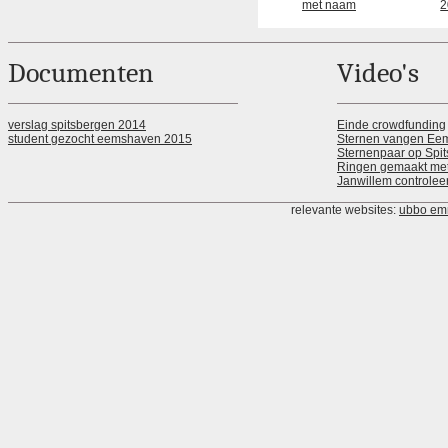
met naam
2
Documenten
Video's
verslag spitsbergen 2014
Einde crowdfunding
student gezocht eemshaven 2015
Sternen vangen Ee
Sternenpaar op Spi
Ringen gemaakt met
Janwillem controlee
relevante websites:
ubbo em