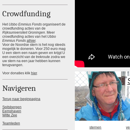
Crowdfunding
Het
Ubbo Emmius Fonds
organiseert de
crowdfunding acties van de
Rijksuniversiteit Groningen
. Meer
crowdfunding acties van het
Ubbo
Emmius Fonds
alhier
.
Voor de Noordse stern is het nog steeds
mogelijk te doneren. Voor 250 euro mag
U een stern een naam geven en krijgt U
een overzicht van de trekroute zodra we
uw stern na een jaar hebben kunnen
terugvangen.
Voor donaties klik
hier
.
Navigeren
Terug naar beginpagina
Spitsbergen
Eemshaven
Witte Zee
Teamleden
sternen
ve