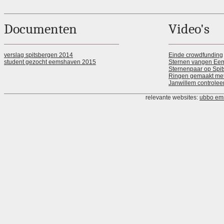
Documenten
Video's
verslag spitsbergen 2014
Einde crowdfunding
student gezocht eemshaven 2015
Sternen vangen Ee
Sternenpaar op Spi
Ringen gemaakt met
Janwillem controlee
relevante websites:
ubbo em